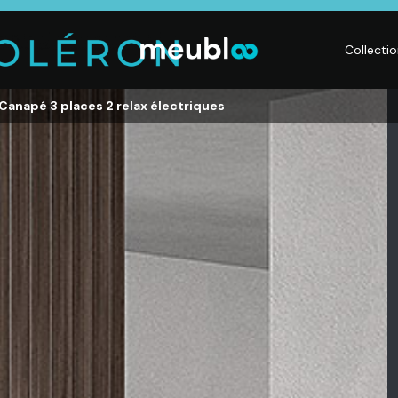
Collecti
 Canapé 3 places 2 relax électriques
LITERIE
DÉCO
Matelas,
Accessoires de
s,
Sommiers,
maison, Objets
Literies
déco,
électriques,
Luminaires,
Linge de maison
Déco murales