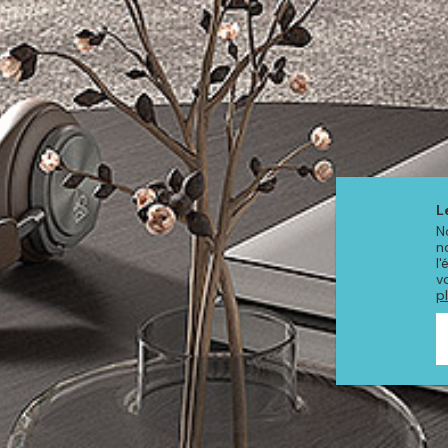
L
N
n
l
v
p