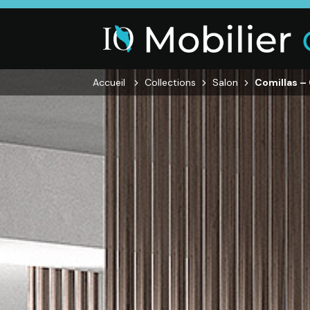
Accueil
Collections
Salon
Comillas –
SALON
SÉJOUR
CHAMBRE
Canapés droits,
Enfilades,
Dressings,
Salons d’angles
Tables, Chaises,
Armoires, Lit
& composables,
Meubles TV,
Chevets,
Fauteuils et
Meubles de
Commodes
canapés de
complément
relaxation,
Tables basses