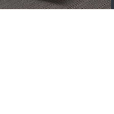
aura – Canapé relax
Bolero – Canapé
vec méridienne
électrique coulissant
places