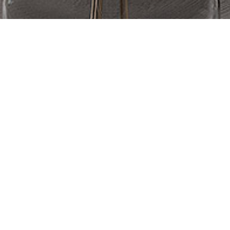
PRODUITS SIMILAIRES
Carole – Canapé
L
a