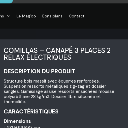
ons
Le Mag’oo
Bons plans
Contact
COMILLAS – CANAPÉ 3 PLACES 2
RELAX ÉLECTRIQUES
DESCRIPTION DU PRODUIT
Structure bois massif avec équerres renforcées.
Suspension ressorts métalliques zig-zag et dossier
sangles. Garnissage assise ressorts ensachées mousse
polyuréthane 28 kg/m3. Dossier fibre siliconée et
thermoliée.
CARACTÉRISTIQUES
Dimensions
L.192 H.99 P.87 cm