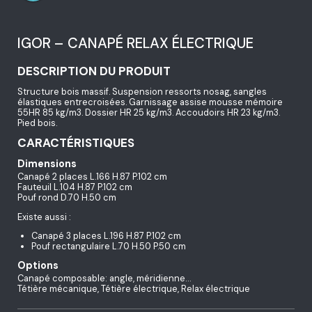
IGOR – CANAPÉ RELAX ÉLECTRIQUE
DESCRIPTION DU PRODUIT
Structure bois massif. Suspension ressorts nosag, sangles
élastiques entrecroisées. Garnissage assise mousse mémoire
55HR 85 kg/m3. Dossier HR 25 kg/m3. Accoudoirs HR 23 kg/m3.
Pied bois.
CARACTÉRISTIQUES
Dimensions
Canapé 2 places L.166 H.87 P.102 cm
Fauteuil L.104 H.87 P.102 cm
Pouf rond D.70 H.50 cm
Existe aussi :
Canapé 3 places L.196 H.87 P.102 cm
Pouf rectangulaire L.70 H.50 P.50 cm
Options
Canapé composable: angle, méridienne…
Tétière mécanique, Tétière électrique, Relax électrique