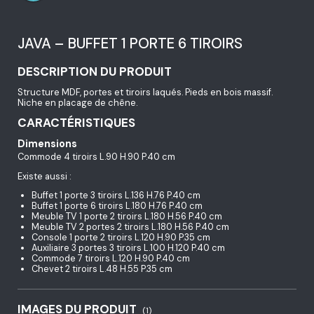
JAVA – BUFFET 1 PORTE 6 TIROIRS
DESCRIPTION DU PRODUIT
Structure MDF, portes et tiroirs laqués. Pieds en bois massif.
Niche en placage de chêne.
CARACTÉRISTIQUES
Dimensions
Commode 4 tiroirs L.90 H.90 P.40 cm
Existe aussi :
Buffet 1 porte 3 tiroirs L.136 H.76 P.40 cm
Buffet 1 porte 6 tiroirs L.180 H.76 P.40 cm
Meuble TV 1 porte 2 tiroirs L.180 H.56 P.40 cm
Meuble TV 2 portes 2 tiroirs L.180 H.56 P.40 cm
Console 1 porte 2 tiroirs L.120 H.90 P.35 cm
Auxiliaire 3 portes 3 tiroirs L.100 H.120 P.40 cm
Commode 7 tiroirs L.120 H.90 P.40 cm
Chevet 2 tiroirs L.48 H.55 P.35 cm
IMAGES DU PRODUIT
(1)