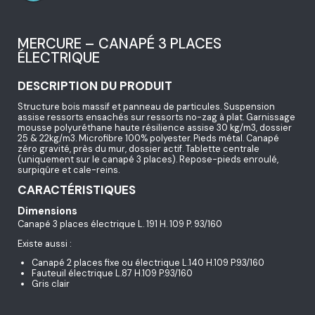
MERCURE – CANAPÉ 3 PLACES
ÉLECTRIQUE
DESCRIPTION DU PRODUIT
Structure bois massif et panneau de particules. Suspension
assise ressorts ensachés sur ressorts no-zag à plat. Garnissage
mousse polyuréthane haute résilience assise 30 kg/m3, dossier
25 & 22kg/m3. Microfibre 100% polyester. Pieds métal. Canapé
zéro gravité, près du mur, dossier actif. Tablette centrale
(uniquement sur le canapé 3 places). Repose-pieds enroulé,
surpiqûre et cale-reins.
CARACTÉRISTIQUES
Dimensions
Canapé 3 places électrique L. 191 H. 109 P. 93/160
Existe aussi :
Canapé 2 places fixe ou électrique L.140 H.109 P.93/160
Fauteuil électrique L.87 H.109 P.93/160
Gris clair