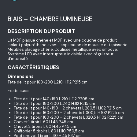
BIAIS – CHAMBRE LUMINEUSE
DESCRIPTION DU PRODUIT
Lit MDF plaqué chêne et MDF avec une couche de produit
isolant polyuréthane avant l’application de mousse et tapisserie.
Meubles placage chêne. Coulisse métallique avec smoove.
Système LED avec interrupteur invisible avec régulateur
d’intensité.
CARACTÉRISTIQUES
Dimensions
Tête de lit pour 160×200 L.210 H.112 P.215 cm
Existe aussi :
Tête de lit pour 140×190 L.210 H.112 P.205 cm
Tête de lit pour 180×200 L.240 H.112 P.215 cm
Tête de lit pour 140×190 – 2 chevets L.280,5 H.102 P.215 cm
Tête de lit pour 160×200 – 2 chevets L.300,5 H.102 P.225 cm
Tête de lit pour 180×200 – 2 chevets L.320,5 H.102 P.225 cm
Chevet 1 tiroir L.60 H.45 P.45 cm
Chevet 2 tiroirs L.60 H.45 P.45 cm
Chiffonier 5 tiroirs L.80 H.110 P.50,5 cm
Petit chevet 1 tiroir L.40 H.45 P.37 cm