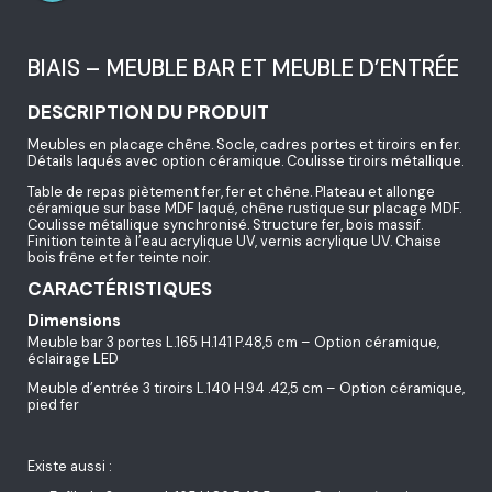
BIAIS – MEUBLE BAR ET MEUBLE D’ENTRÉE
DESCRIPTION DU PRODUIT
Meubles en placage chêne. Socle, cadres portes et tiroirs en fer.
Détails laqués avec option céramique. Coulisse tiroirs métallique.
Table de repas piètement fer, fer et chêne. Plateau et allonge
céramique sur base MDF laqué, chêne rustique sur placage MDF.
Coulisse métallique synchronisé. Structure fer, bois massif.
Finition teinte à l’eau acrylique UV, vernis acrylique UV. Chaise
bois frêne et fer teinte noir.
CARACTÉRISTIQUES
Dimensions
Meuble bar 3 portes L.165 H.141 P.48,5 cm – Option céramique,
éclairage LED
Meuble d’entrée 3 tiroirs L.140 H.94 .42,5 cm – Option céramique,
pied fer
Existe aussi :