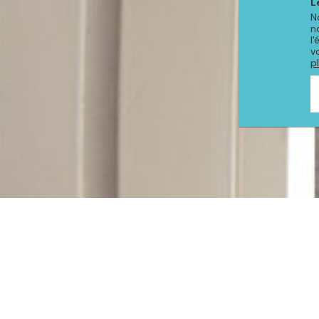
L
N
n
l
v
p
PRODUITS DE LA COLLE