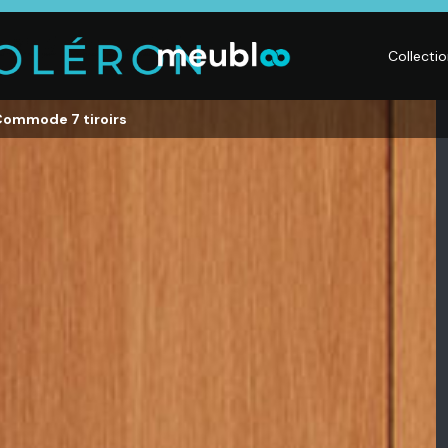
Collecti
Commode 7 tiroirs
LITERIE
DÉCO
Matelas,
Accessoires de
s,
Sommiers,
maison, Objets
Literies
déco,
électriques,
Luminaires,
Linge de maison
Déco murales