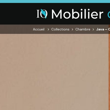
Accueil
Collections
Chambre
Java – 
SALON
SÉJOUR
CHAMBRE
Canapés droits,
Enfilades,
Dressings,
Salons d’angles
Tables, Chaises,
Armoires, Lit
& composables,
Meubles TV,
Chevets,
Fauteuils et
Meubles de
Commodes
canapés de
complément
relaxation,
Tables basses