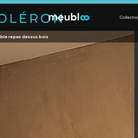
Collecti
able repas dessus bois
LITERIE
DÉCO
Matelas,
Accessoires de
s,
Sommiers,
maison, Objets
Literies
déco,
électriques,
Luminaires,
Linge de maison
Déco murales