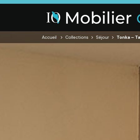
Accueil
Collections
Séjour
Tonka – T
SALON
SÉJOUR
CHAMBRE
Canapés droits,
Enfilades,
Dressings,
Salons d’angles
Tables, Chaises,
Armoires, Lit
& composables,
Meubles TV,
Chevets,
Fauteuils et
Meubles de
Commodes
canapés de
complément
relaxation,
Tables basses